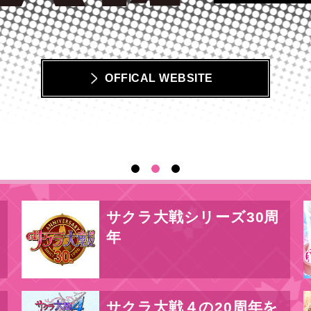
OFFICAL WEBSITE
1
2
3
サクラ大戦シリーズ30周
年
サクラ大戦４の20周年を