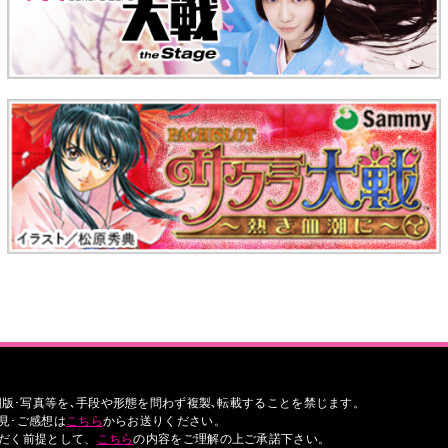
版･写真等を､手段や形態を問わず複製､転載することを禁じます。
見･ご感想は
こちら
からお送りください。
ただく前提として、
こちら
の内容をご理解の上ご承諾下さい。