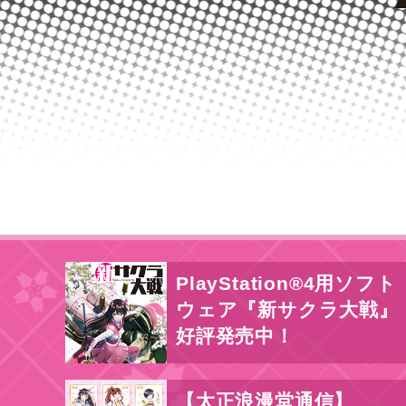
PlayStation®4用ソフト
ウェア『新サクラ大戦』
好評発売中！
【太正浪漫堂通信】