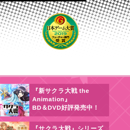
『新サクラ大戦 the
Animation』
BD＆DVD好評発売中！
『サクラ大戦』シリーズ