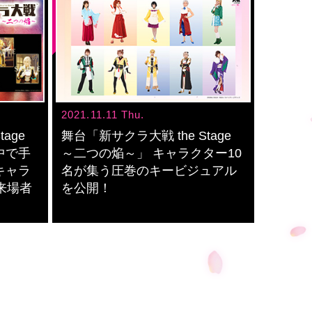
2021.11.11 Thu.
age
舞台「新サクラ大戦 the Stage
中で手
～二つの焔～」 キャラクター10
キャラ
名が集う圧巻のキービジュアル
来場者
を公開！