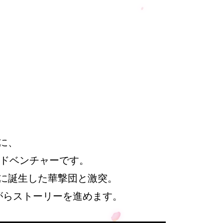
に、
アドベンチャーです。
に誕生した華撃団と激突。
がらストーリーを進めます。