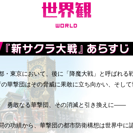
都・東京において、
後に「降魔大戦」と呼ばれる
育の華撃団はその脅威に果敢に立ち向かい、
そして
勇敢なる華撃団、その消滅と引き換えに――
闘の功績から、
華撃団の都市防衛構想は世界中に