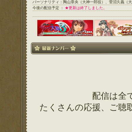
パーソナリティ：陶山章央（大神一郎役）、菅沼久義（大
今後の配信予定 ：
★更新は終了しました。
配信は全
たくさんの応援、ご聴