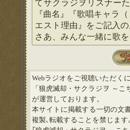
てサクラジヲリスナーた
『曲名』『歌唱キャラ（
エスト理由』をご記入の
さあ、みんな一緒に歌を
Webラジオをご視聴いただく
「狼虎滅却・サクラジヲ ～こ
が運営しております。
本サイトに掲載する一切の文書
複製､転載することを禁じます