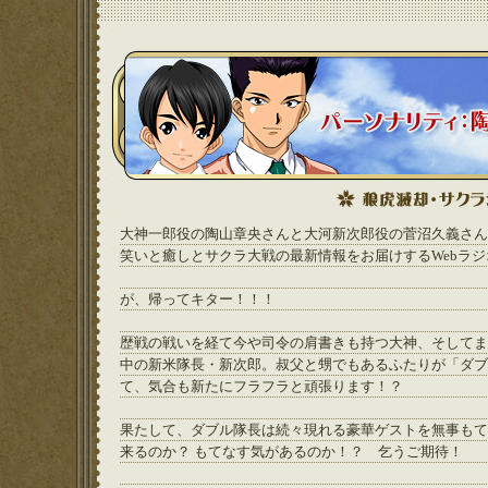
大神一郎役の陶山章央さんと大河新次郎役の菅沼久義さん
笑いと癒しとサクラ大戦の最新情報をお届けするWebラジ
が、帰ってキター！！！
歴戦の戦いを経て今や司令の肩書きも持つ大神、そしてま
中の新米隊長・新次郎。叔父と甥でもあるふたりが「ダブ
て、気合も新たにフラフラと頑張ります！？
果たして、ダブル隊長は続々現れる豪華ゲストを無事もて
来るのか？ もてなす気があるのか！？ 乞うご期待！