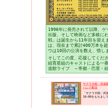
1996年に発売されて以降、
出版、そして映画など多岐に
戦」は誕生から11年目を迎え
は、現在まで累計400万本を
ウは10回の公演を数え、惜し
そしてこの度、応援してくだ
紐育星組のキャストによる一
道館ライブ ～帝都・巴里・
サクラ大戦・武道
バンド配信
「サクラ大戦・武道
16:00をもちま