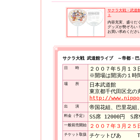
サクラ大戦・武道
ト
内容充実、盛りだ
グッズが勢ぞろい
お買い求めくださ
サクラ大戦 武道館ライブ ～帝都・巴
日 時
２００７年５月１３
※開場は開演の１時
場 所
日本武道館
東京都千代田区北の丸
http://www.nippo
出 演
帝国花組、巴里花組
料金（予定）
SS席 12000円 S席
一般前売開始
２００７年３月２５
チケット取扱
チケットぴあ TEL：