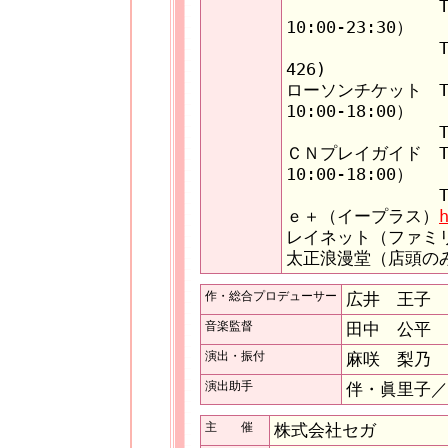
TEL：0570-
10:00-23:30）
TEL：0570-
426)
ローソンチケット TEL
10:00-18:00）
TEL：0570-
ＣＮプレイガイド TEL
10:00-18:00）
TEL：0570-0
ｅ＋（イープラス）
レイネット（ファミリー券
太正浪漫堂（店頭の
作・総合プロデューサー
広井 王子
音楽監督
田中 公平
演出・振付
麻咲 梨乃
演出助手
伴・眞里子／
主 催
株式会社セガ